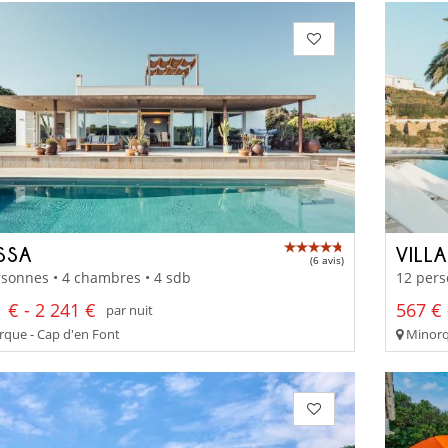
SSA
VILL
(6 avis)
sonnes • 4 chambres • 4 sdb
12 pers
 € - 2 241 €
567 € 
par nuit
que - Cap d'en Font
Minorq