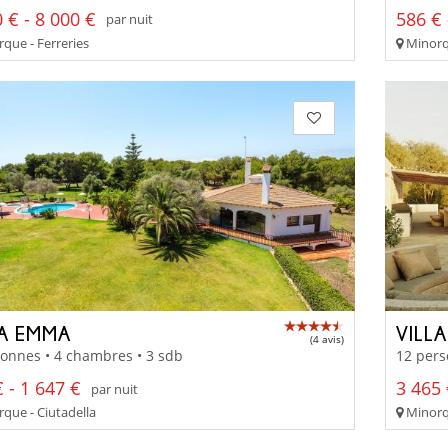
 € - 8 000 €
586 € 
par nuit
que - Ferreries
Minorqu
LA EMMA
VILL
(4 avis)
onnes • 4 chambres • 3 sdb
12 pers
 - 1 647 €
3 465 
par nuit
que - Ciutadella
Minorq