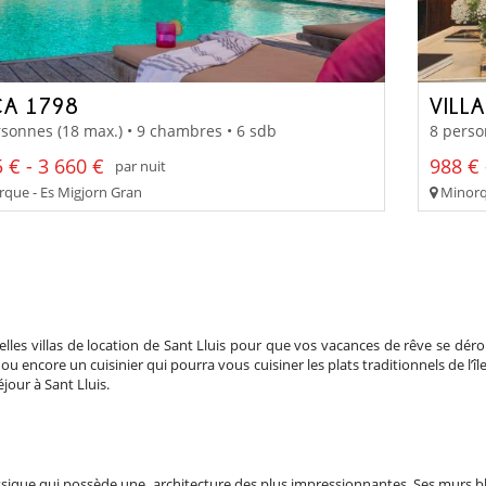
CA 1798
VILL
sonnes (18 max.) • 9 chambres • 6 sdb
8 perso
 € - 3 660 €
988 € 
par nuit
que - Es Migjorn Gran
Minorq
belles villas de location de Sant Lluis pour que vos vacances de rêve se 
ou encore un cuisinier qui pourra vous cuisiner les plats traditionnels de l’
jour à Sant Lluis.
classique qui possède une architecture des plus impressionnantes. Ses murs b