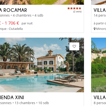
LA ROCAMAR
VILLA
(2 avis)
onnes • 4 chambres • 4 sdb
14 pers
 - 1 706 €
par nuit
à partir 
que - Ciutadella
Minorqu
IENDA XINI
VILL
rsonnes • 13 chambres • 10 sdb
8 perso