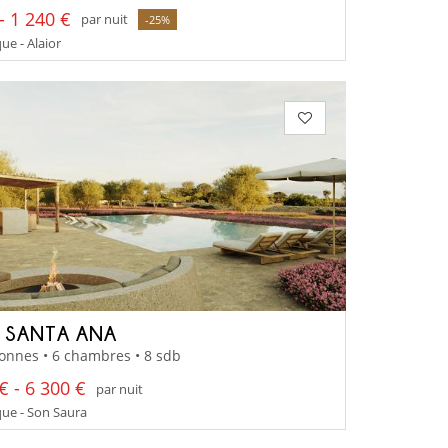
- 1 240 €
par nuit
-25%
e - Alaior
A SANTA ANA
onnes • 6 chambres • 8 sdb
€ - 6 300 €
par nuit
ue - Son Saura