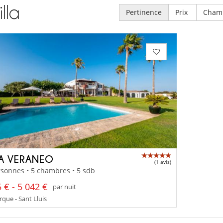
illa
Pertinence
Prix
Cham
LA VERANEO
(1 avis)
sonnes • 5 chambres • 5 sdb
 € - 5 042 €
par nuit
que - Sant Lluis