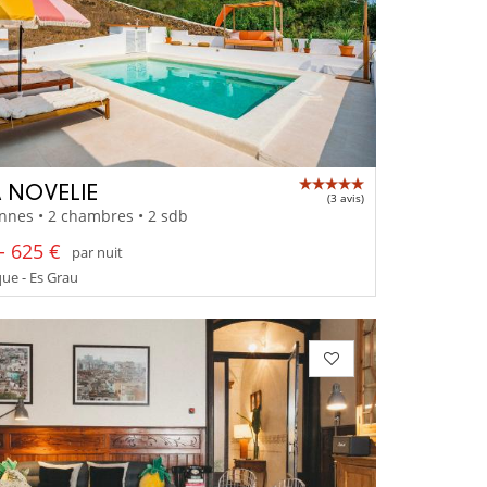
 NOVELIE
(3 avis)
nnes • 2 chambres • 2 sdb
- 625 €
par nuit
ue - Es Grau