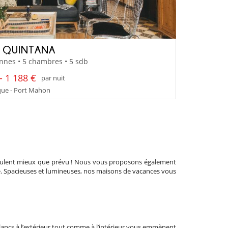
A QUINTANA
nnes • 5 chambres • 5 sdb
- 1 188 €
par nuit
ue - Port Mahon
déroulent mieux que prévu ! Nous vous proposons également
île. Spacieuses et lumineuses, nos maisons de vacances vous
lancs à l’extérieur tout comme à l’intérieur vous emmènent