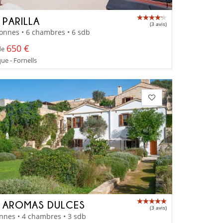
 PARILLA
(3 avis)
onnes • 6 chambres • 6 sdb
650 €
de
e - Fornells
A AROMAS DULCES
(3 avis)
nnes • 4 chambres • 3 sdb