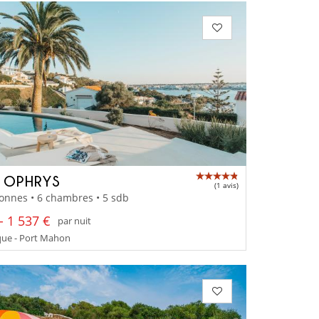
A OPHRYS
(1 avis)
onnes • 6 chambres • 5 sdb
- 1 537 €
par nuit
ue - Port Mahon