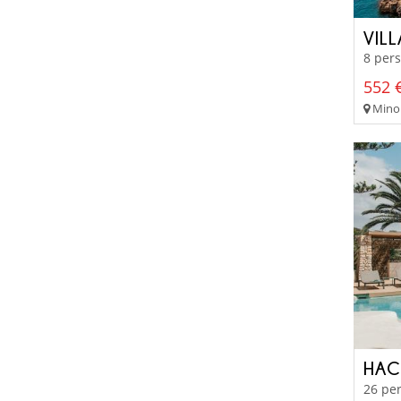
VIL
8 pers
552 €
Minor
HAC
26 pe