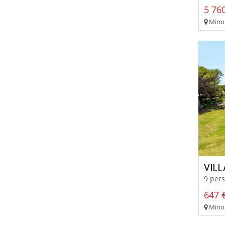
5 760
Minor
VIL
9 pers
647 €
Minor