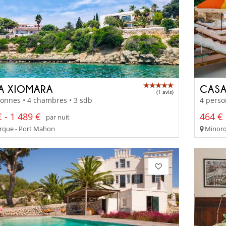
LA XIOMARA
CASA
(1 avis)
onnes • 4 chambres • 3 sdb
4 perso
 - 1 489 €
464 € 
par nuit
que - Port Mahon
Minorq