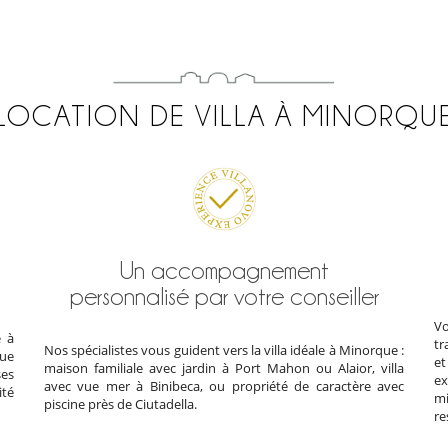
LOCATION DE VILLA À MINORQU
Un accompagnement
personnalisé par votre conseiller
V
e à
tr
Nos spécialistes vous guident vers la villa idéale à Minorque :
vue
et
maison familiale avec jardin à Port Mahon ou Alaior, villa
ses
ex
avec vue mer à Binibeca, ou propriété de caractère avec
ité
mi
piscine près de Ciutadella.
re