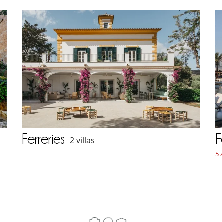
Ferreries
F
2 villas
5 