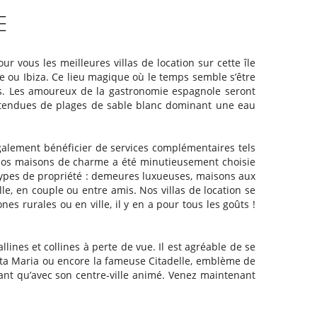
E
r vous les meilleures villas de location sur cette île
e ou Ibiza. Ce lieu magique où le temps semble s’être
cles. Les amoureux de la gastronomie espagnole seront
s étendues de plages de sable blanc dominant une eau
galement bénéficier de services complémentaires tels
e nos maisons de charme a été minutieusement choisie
 types de propriété : demeures luxueuses, maisons aux
e, en couple ou entre amis. Nos villas de location se
es rurales ou en ville, il y en a pour tous les goûts !
ines et collines à perte de vue. Il est agréable de se
a Maria ou encore la fameuse Citadelle, emblème de
rmant qu’avec son centre-ville animé. Venez maintenant