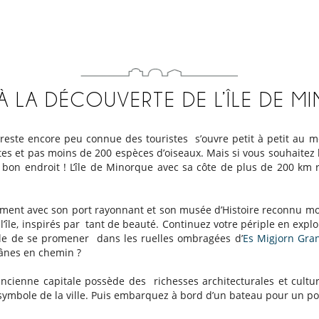
À LA DÉCOUVERTE DE L’ÎLE DE 
ste encore peu connue des touristes s’ouvre petit à petit au mond
tes et pas moins de 200 espèces d’oiseaux. Mais si vous souhaitez
 bon endroit ! L’île de Minorque avec sa côte de plus de 200 km
usement avec son port rayonnant et son musée d’Histoire reconnu m
 l’île, inspirés par tant de beauté. Continuez votre périple en explo
éable de se promener dans les ruelles ombragées d’
Es Migjorn Gr
 ânes en chemin ?
ancienne capitale possède des richesses architecturales et cultu
symbole de la ville. Puis embarquez à bord d’un bateau pour un poi