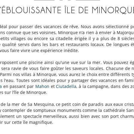
L’ÉBLOUISSANTE ÎLE DE MINORQU
idéal pour passer des vacances de rêve. Nous avons sélectionné pou
ins connue que ses voisines, Minorque n’a rien à envier à Majorqu
etits villages ou encore sa citadelle érigée il y a plus de 8 siè
 de qualité servis dans les bars et restaurants locaux. De longue
vous faire vivre une expérience inédite.
 proposent une piscine ainsi qu'une vue sur la mer. Vous pouvez é
i sera ravie de vous faire goûter les saveurs locales. Chacune d
Parmi nos villas à Minorque, vous aurez le choix entre différents
 l'eau. Toutes sont idéales pour y partager des vacances en famill
a
en passant par
Mahon
et
Ciutadella
, à la campagne, dans des zon
es sur l’île de Minorque.
e la mer de Sa Mesquina, ce petit coin de paradis aux eaux cristall
t y contempler de somptueux monuments comme la cathédrale Sant
e également un spectacle merveilleux, aussi bien avec son port cha
r sur cette île magnifique.