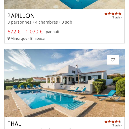
PAPILLON
(1 avis)
8 personnes • 4 chambres • 3 sdb
672 € - 1 070 €
par nuit
Minorque - Binibeca
THAL
(1 avis)