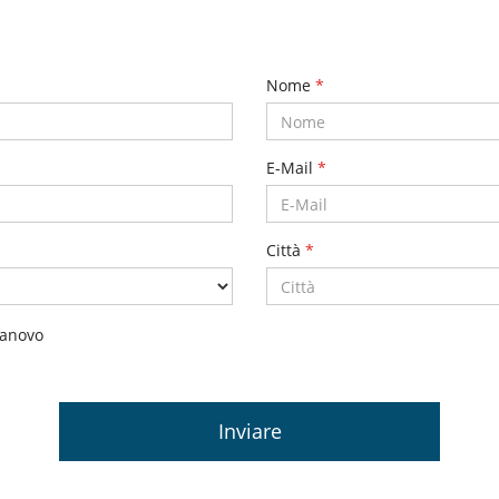
Nome
*
E-Mail
*
Città
*
lanovo
Inviare