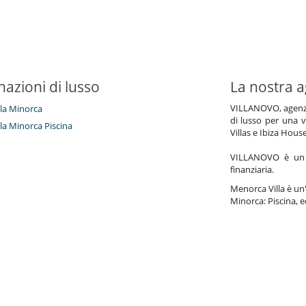
nazioni di lusso
La nostra a
VILLANOVO, agenzia 
illa Minorca
di lusso per una v
illa Minorca Piscina
Villas e Ibiza Hous
VILLANOVO è un a
finanziaria.
Menorca Villa è un'a
Minorca: Piscina, e