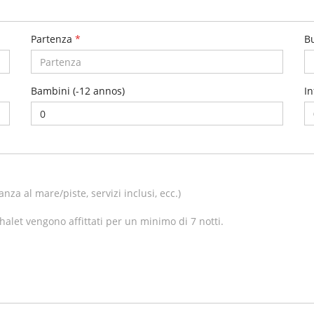
Partenza
*
B
Bambini (-12 annos)
In