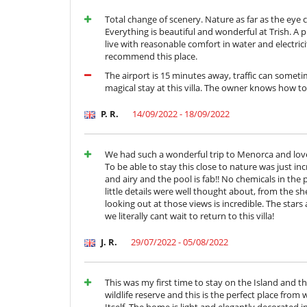
Total change of scenery. Nature as far as the eye
Everything is beautiful and wonderful at Trish. A 
live with reasonable comfort in water and electricity,
recommend this place.
The airport is 15 minutes away, traffic can sometim
magical stay at this villa. The owner knows how to
P. R.
14/09/2022 - 18/09/2022
We had such a wonderful trip to Menorca and loved
To be able to stay this close to nature was just incr
and airy and the pool is fab!! No chemicals in the 
little details were well thought about, from the sh
looking out at those views is incredible. The star
we literally cant wait to return to this villa!
J. R.
29/07/2022 - 05/08/2022
This was my first time to stay on the Island and t
wildlife reserve and this is the perfect place from
Itself. The home is light and elegantly decorated i