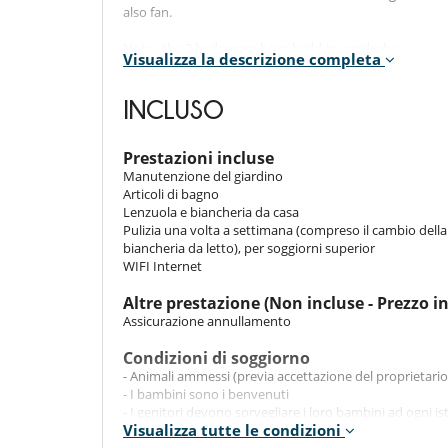
also fan.
Note :
the 2 bedrooms have build-in wardrobe.
Visualizza la descrizione completa
Indoors
INCLUSO
The villa is fully sustainable, powered by the sun and ev
planet.
Prestazioni incluse
You will find 2 bedrooms, 2 bathrooms, an equipped ki
Manutenzione del giardino
Articoli di bagno
Lenzuola e biancheria da casa
Outdoors​
Pulizia una volta a settimana (compreso il cambio della
You will enjoy the private pool (saltwater and chemical
biancheria da letto), per soggiorni superior
sea.
WIFI Internet
The property has steps down into the park from the ho
Altre prestazione (Non incluse - Prezzo i
itself.
Assicurazione annullamento
Location
Condizioni di soggiorno
- Animali ammessi (previa accettazione del proprietario
The villa is located in a natural park in the centre of t
- I bambini sono i benvenuti
- I genitori devono sorvegliare i loro bambini ad ogni i
Visualizza tutte le condizioni
- L'organizzazione di eventi in questa proprietà è vietat
- La casa deve essere restituito nella condizione di chec